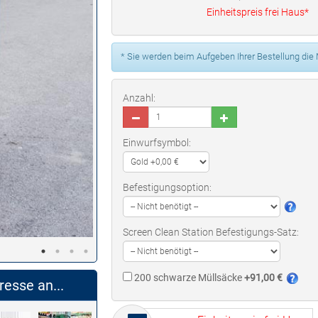
Einheitspreis frei Haus*
* Sie werden beim Aufgeben Ihrer Bestellung die
Anzahl:
Einwurfsymbol:
Befestigungsoption:
Screen Clean Station Befestigungs-Satz:
200 schwarze Müllsäcke
+91,00 €
resse an...