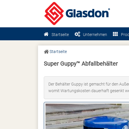
Startseite
Unternehmen
Pro
Startseite
Super Guppy™ Abfallbehälter
Der Behälter Guppy ist gemacht für den Außen
womit Wartungskosten dauerhaft gesenkt w