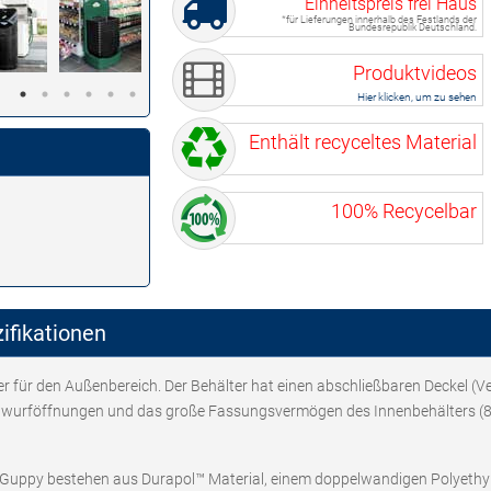
Einheitspreis frei Haus
*für Lieferungen innerhalb des Festlands der
Bundesrepublik Deutschland.
Produktvideos
Hier klicken, um zu sehen
Enthält recyceltes Material
100% Recycelbar
ifikationen
ter für den Außenbereich. Der Behälter hat einen abschließbaren Deckel (V
nwurföffnungen und das große Fassungsvermögen des Innenbehälters (85 
 Guppy bestehen aus Durapol™ Material, einem doppelwandigen Polyethyl