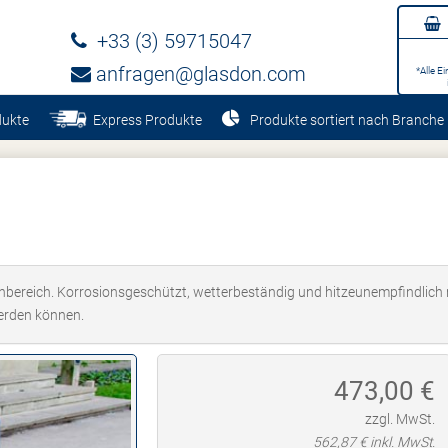
+33 (3) 59715047
anfragen@glasdon.com
*Alle E
dukte
Express Produkte
Produkte sortiert nach Branche
bereich. Korrosionsgeschützt, wetterbeständig und hitzeunempfindlich m
erden können.
473,00
€
zzgl. MwSt.
562,87
€ inkl. MwSt.