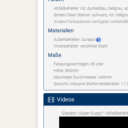
Abfallbehälter: rot, dunkelblau, hellgrau, 
Screen Clean Station: schwarz, rot, hellgr
Andere Farboptionen verfügbar, vorbehaltl
Materialien
Außenbehälter: Durapol
Innenbehälter: verzinkter Stahl
Maße
Fassungsvermögen: 85 Liter
Höhe: 965mm
Maximaler Durchmesser: 449mm
Gewicht, inklusive Stahlinnenbehälter: 11,
Videos
Glasdon | Super Guppy™ Abfallbehälte