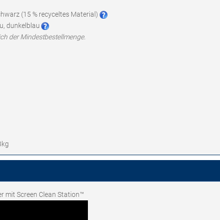
schwarz (15 % recyceltes Material)
au, dunkelblau
ich der Mindestbestellmenge.
3kg
r mit Screen Clean Station™