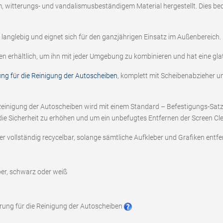
m, witterungs- und vandalismusbeständigem Material hergestellt. Dies bede
 langlebig und eignet sich für den ganzjährigen Einsatz im Außenbereich.
ben erhältlich, um ihn mit jeder Umgebung zu kombinieren und hat eine gl
ung für die Reinigung der Autoscheiben
, komplett mit Scheibenabzieher un
Reinigung der Autoscheiben wird mit einem Standard – Befestigungs-Satz ge
ie Sicherheit zu erhöhen und um ein unbefugtes Entfernen der Screen Cl
r vollständig recycelbar, solange sämtliche Aufkleber und Grafiken entfe
ber, schwarz oder weiß
erung für die Reinigung der Autoscheiben