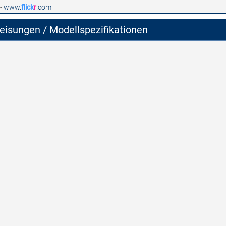
 -
www.
flick
r
.com
isungen / Modellspezifikationen