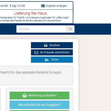
artikel:
€
zzgl. MwSt
Angebot anzeigen
Lieferung frei Haus
inheitspreise inkl. Fracht- und Verpackungskosten für Lieferungen
innerhalb des Festlands der Bundesrepublik Deutschland
Drucken
An Freunde weiterleiten
Teilen
acht ihn das spezielle Material Durapol,
Bestellung aufgeben*
Wie erhalte ich ein Angebot?