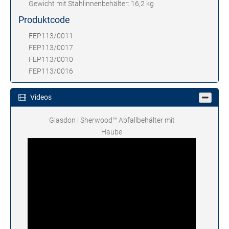
Gewicht mit Stahlinnenbehälter: 16,2 kg
Produktcode
FEP113/0011
FEP113/0017
FEP113/0010
FEP113/0016
Videos
Glasdon | Sherwood™ Abfallbehälter mit
Haube