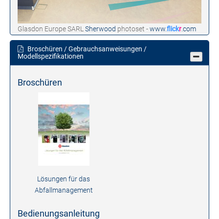
Glasdon Europe SARL
Sherwood
photoset -
www.
flick
r
.com
Broschüren / Gebrauchsanweisungen /
Modellspezifikationen
Broschüren
Lösungen für das
Abfallmanagement
Bedienungsanleitung