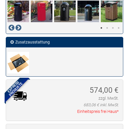
Zusatzausstattung
EXPRESS
PRODUKTE
574,00
€
zzgl. MwSt.
683,06
€ inkl. MwSt.
Einheitspreis frei Haus*