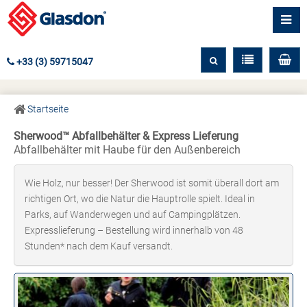
+33 (3) 59715047
Startseite
Sherwood™ Abfallbehälter & Express Lieferung
Abfallbehälter mit Haube für den Außenbereich
Wie Holz, nur besser! Der Sherwood ist somit überall dort am
richtigen Ort, wo die Natur die Hauptrolle spielt. Ideal in
Parks, auf Wanderwegen und auf Campingplätzen.
Expresslieferung – Bestellung wird innerhalb von 48
Stunden* nach dem Kauf versandt.