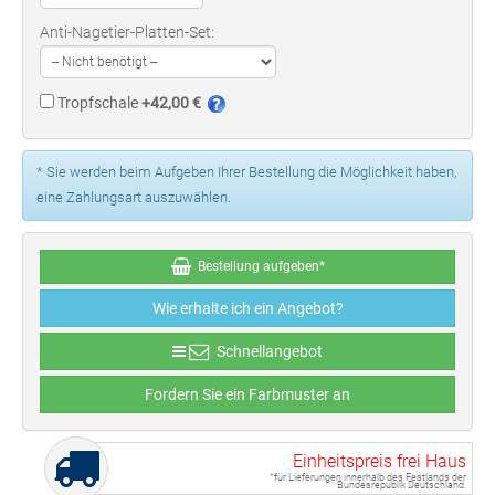
Anti-Nagetier-Platten-Set:
Tropfschale
+42,00 €
* Sie werden beim Aufgeben Ihrer Bestellung die Möglichkeit haben,
eine Zahlungsart auszuwählen.
Bestellung aufgeben*
Wie erhalte ich ein Angebot?
Schnellangebot
Fordern Sie ein Farbmuster an
Einheitspreis frei Haus
*für Lieferungen innerhalb des Festlands der
Bundesrepublik Deutschland.