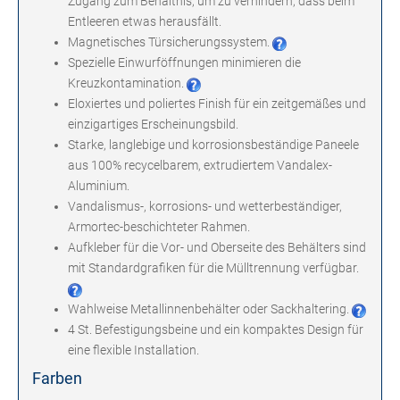
Zugang zum Behältnis, um zu verhindern, dass beim
Entleeren etwas herausfällt.
Magnetisches Türsicherungssystem.
Spezielle Einwurföffnungen minimieren die
Kreuzkontamination.
Eloxiertes und poliertes Finish für ein zeitgemäßes und
einzigartiges Erscheinungsbild.
Starke, langlebige und korrosionsbeständige Paneele
aus 100% recycelbarem, extrudiertem Vandalex-
Aluminium.
Vandalismus-, korrosions- und wetterbeständiger,
Armortec-beschichteter Rahmen.
Aufkleber für die Vor- und Oberseite des Behälters sind
mit Standardgrafiken für die Mülltrennung verfügbar.
Wahlweise Metallinnenbehälter oder Sackhaltering.
4 St. Befestigungsbeine und ein kompaktes Design für
eine flexible Installation.
Farben