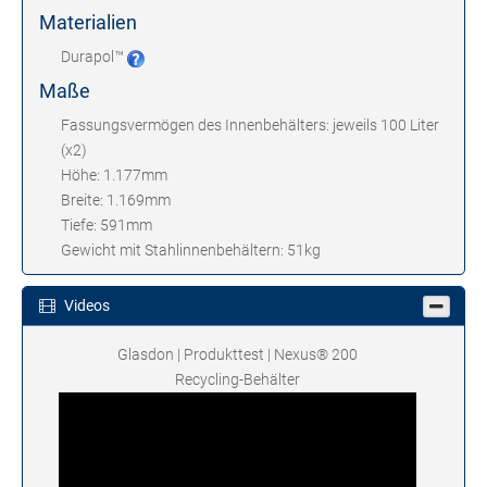
Materialien
Durapol™
Maße
Fassungsvermögen des Innenbehälters: jeweils 100 Liter
(x2)
Höhe: 1.177mm
Breite: 1.169mm
Tiefe: 591mm
Gewicht mit Stahlinnenbehältern: 51kg
Videos
Glasdon | Produkttest | Nexus® 200
Recycling-Behälter