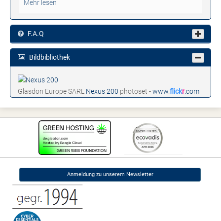
Mehr lesen
F.A.Q
Bildbibliothek
Glasdon Europe SARL
Nexus 200
photoset -
www.
flick
r
.com
Anmeldung zu unserem Newsletter