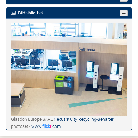
Bildbibliothek
Glasdon Europe SARL
Nexus® City Recycling-Behälter
photoset -
www.
flick
r
.com