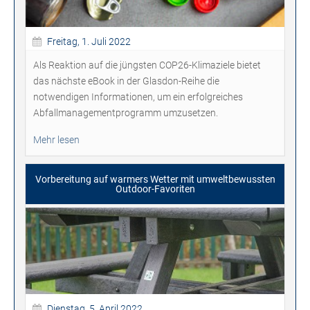
Freitag, 1. Juli 2022
Als Reaktion auf die jüngsten COP26-Klimaziele bietet
das nächste eBook in der Glasdon-Reihe die
notwendigen Informationen, um ein erfolgreiches
Abfallmanagementprogramm umzusetzen.
Mehr lesen
Vorbereitung auf warmers Wetter mit umweltbewussten
Outdoor-Favoriten
Dienstag, 5. April 2022