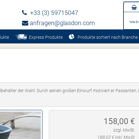
+33 (3) 59715047
anfragen@glasdon.com
*Alle E
dukte
Express Produkte
Produkte sortiert nach Branche
ehälter der Wahl. Durch seinen großen Einwurf motiviert er Passanten, i
158,00
€
zzgl. MwSt.
188,02
€ inkl. MwSt.