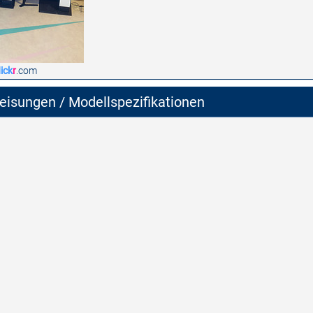
lick
r
.com
isungen / Modellspezifikationen