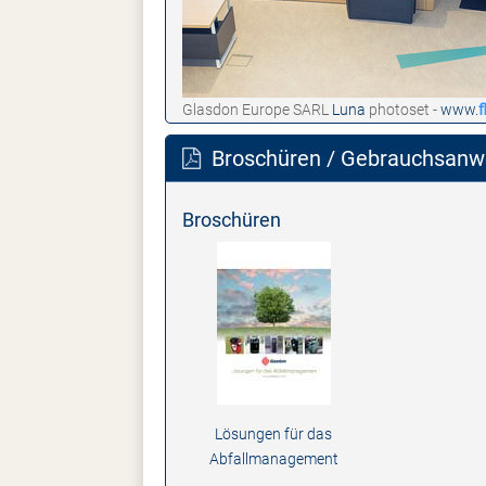
Glasdon Europe SARL
Luna
photoset -
www.
f
Broschüren / Gebrauchsanwe
Broschüren
Lösungen für das
Abfallmanagement