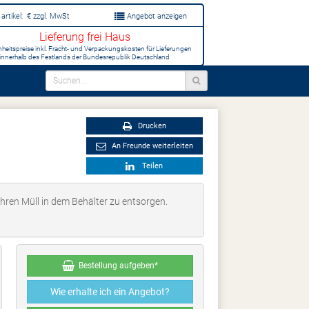
artikel:
€
zzgl. MwSt
Angebot anzeigen
Lieferung frei Haus
inheitspreise inkl. Fracht- und Verpackungskosten für Lieferungen
innerhalb des Festlands der Bundesrepublik Deutschland
Drucken
An Freunde weiterleiten
Teilen
hren Müll in dem Behälter zu entsorgen.
Bestellung aufgeben*
Wie erhalte ich ein Angebot?