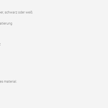
ber, schwarz oder weiß
atierung
z
es material.