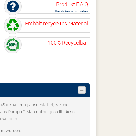
Produkt F.A.Q
Hier klicken, um zu sehen
Enthält recyceltes Material
100% Recycelbar
em Sackhaltering ausgestattet, welcher
t aus Durapol™ Material hergestellt. Dieses
zu säubern.
rnt wurden.