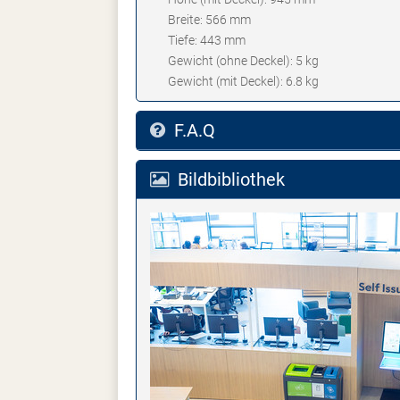
Breite: 566 mm
Tiefe: 443 mm
Gewicht (ohne Deckel): 5 kg
Gewicht (mit Deckel): 6.8 kg
F.A.Q
Bildbibliothek