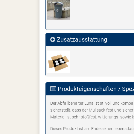
Zusatzausstattung
Produkteigenschaften / Spez
Der Abfallbehälter Luna ist stilvoll und komp
sicherstellt, dass der Müllsack fest und siche
Material ist sehr stoßfest, witterungs- sowie 
Dieses Produkt ist am Ende seiner Lebensdaue