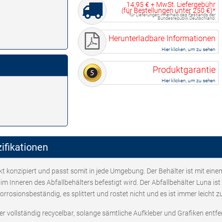
14,95 €
+ MwSt. Liefergebühr
(für Bestellungen unter
250 €
)*
*für Lieferungen innerhalb des Festlands der
Bundesrepublik Deutschland.
Herunterladbare Informationen
Hier klicken, um zu sehen
Produktgarantie
Hier klicken, um zu sehen
ifikationen
akt konzipiert und passt somit in jede Umgebung. Der Behälter ist mit ein
r im Inneren des Abfallbehälters befestigt wird. Der Abfallbehälter Luna is
korrosionsbeständig, es splittert und rostet nicht und es ist immer leicht 
r vollständig recycelbar, solange sämtliche Aufkleber und Grafiken entfe