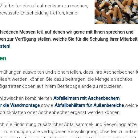
e Mitarbeiter darauf aufmerksam zu machen,
 bewusste Entscheidung treffen, keine
iedenen Messen teil, auf denen wir gerne mit Ihnen sprechen und
n zur Verfügung stellen, welche Sie für die Schulung Ihrer Mitarbeit
sten!
gen
emühungen ausweiten und sicherstellen, dass Ihre Aschenbecher f
leert werden, können Sie dazu beitragen, die Menge an achtlos
garrettenkippen auf Ihrem Betriebsgelände zu reduzieren.
hl zwischen kombinierten
Abfalleimern mit Aschenbechern
,
ür die Wandmontage
sowie
Abfallbehältern für Außenbereiche
,welch
drückplatten oder Aschenbecher ergänzt werden können.
h die Einrichtung zusätzlicher Abfallsammel- und Recyclingplätze,
er zu ermutigen, alle verfügbaren Recyclingmöglichkeiten zu nutze