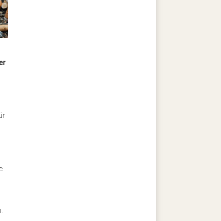
er
ür
e
n.