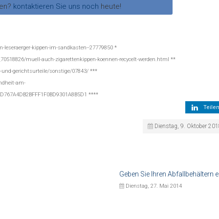
gen?
kontaktieren Sie uns noch
heute!
m-leseraerger-kippen-im-sandkasten--27779850 *
_70518826/muell-auch-zigarettenkippen-koennen-recycelt-werden.html **
-und-gerichtsurteile/sonstige/07843/ ***
ndheit-am-
C99D767A4DB2BFFF1F0BD9301A8B5D1 ****
Teile
Dienstag, 9. Oktober 20
Geben Sie Ihren Abfallbehältern
Dienstag, 27. Mai 2014