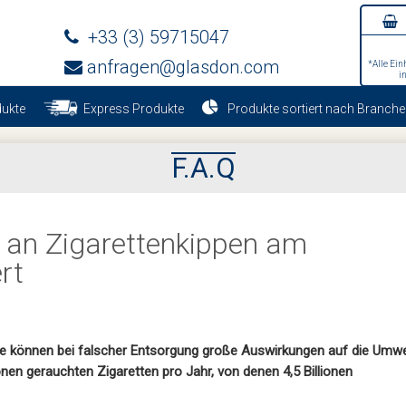
+33 (3) 59715047
anfragen@glasdon.com
*Alle Ein
i
ukte
Express Produkte
Produkte sortiert nach Branche
F.A.Q
 an Zigarettenkippen am
rt
sie können bei falscher Entsorgung große Auswirkungen auf die Umwe
onen gerauchten Zigaretten pro Jahr, von denen 4,5 Billionen