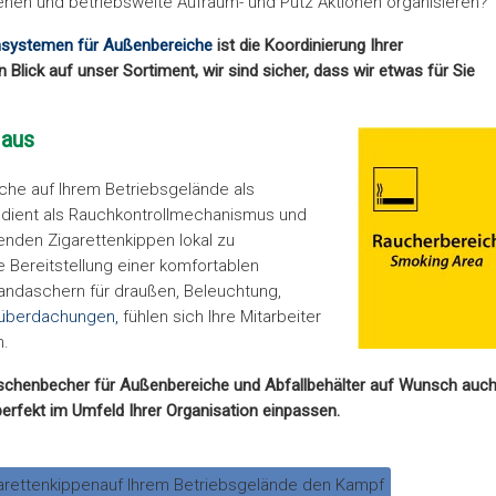
ehen und betriebsweite Aufräum- und Putz Aktionen organisieren?
nsystemen für Außenbereiche
ist die Koordinierung Ihrer
Blick auf unser Sortiment, wir sind sicher, dass wir etwas für Sie
 aus
iche auf Ihrem Betriebsgelände als
 dient als Rauchkontrollmechanismus und
enden Zigarettenkippen lokal zu
 Bereitstellung einer komfortablen
andaschern für draußen, Beleuchtung,
überdachungen,
fühlen sich Ihre Mitarbeiter
n.
daschenbecher für Außenbereiche und Abfallbehälter auf Wunsch auc
perfekt im Umfeld Ihrer Organisation einpassen.
garettenkippenauf Ihrem Betriebsgelände den Kampf