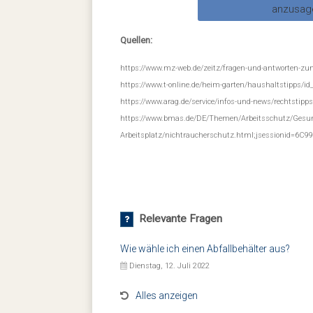
anzusa
Quellen:
https://www.mz-web.de/zeitz/fragen-und-antworten-zu
https://www.t-online.de/heim-garten/haushaltstipps/id
https://www.arag.de/service/infos-und-news/rechtstipps
https://www.bmas.de/DE/Themen/Arbeitsschutz/Gesu
Arbeitsplatz/nichtraucherschutz.html;jsessionid=6
Relevante Fragen
Wie wähle ich einen Abfallbehälter aus?
Dienstag, 12. Juli 2022
Alles anzeigen