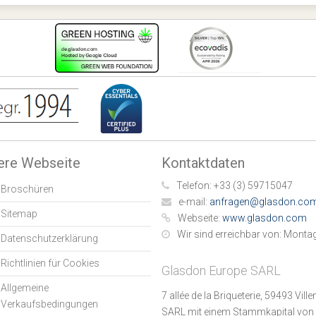
ere Webseite
Kontaktdaten
Telefon:
+33 (3) 59715047
Broschüren
e-mail:
anfragen@glasdon.co
Sitemap
Webseite:
www.glasdon.com
Wir sind erreichbar von:
Montag 
Datenschutzerklärung
Richtlinien für Cookies
Glasdon Europe SARL
Allgemeine
7 allée de la Briqueterie, 59493 Vil
Verkaufsbedingungen
SARL mit einem Stammkapital von