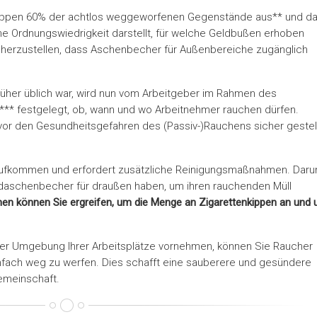
kippen 60% der achtlos weggeworfenen Gegenstände aus** und d
ine Ordnungswiedrigkeit darstellt, für welche Geldbußen erhoben
icherzustellen, dass Aschenbecher für Außenbereiche zugänglich
üher üblich war, wird nun vom Arbeitgeber im Rahmen des
*** festgelegt, ob, wann und wo Arbeitnehmer rauchen dürfen.
r vor den Gesundheitsgefahren des (Passiv-)Rauchens sicher gestel
laufkommen und erfordert zusätzliche Reinigungsmaßnahmen. Dar
aschenbecher für draußen haben, um ihren rauchenden Müll
n können Sie ergreifen, um die Menge an Zigarettenkippen an und
der Umgebung Ihrer Arbeitsplätze vornehmen, können Sie Raucher
infach weg zu werfen. Dies schafft eine sauberere und gesündere
emeinschaft.