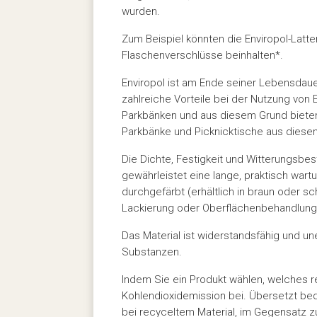
wurden.
Zum Beispiel könnten die Enviropol-Latt
Flaschenverschlüsse beinhalten*.
Enviropol ist am Ende seiner Lebensdaue
zahlreiche Vorteile bei der Nutzung von E
Parkbänken und aus diesem Grund biete
Parkbänke und Picknicktische aus diesem
Die Dichte, Festigkeit und Witterungsbes
gewährleistet eine lange, praktisch wart
durchgefärbt (erhältlich in braun oder s
Lackierung oder Oberflächenbehandlung
Das Material ist widerstandsfähig und u
Substanzen.
Indem Sie ein Produkt wählen, welches r
Kohlendioxidemission bei. Übersetzt bed
bei recyceltem Material, im Gegensatz z