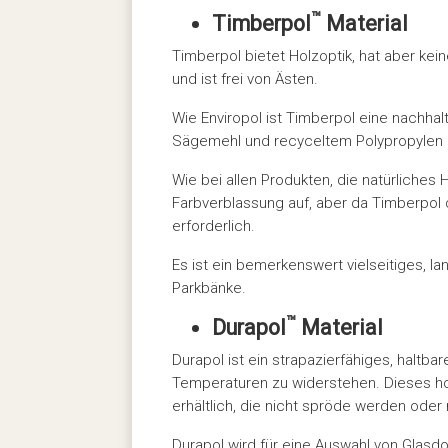
™
Timberpol
Material
Timberpol bietet Holzoptik, hat aber kein
und ist frei von Ästen.
Wie Enviropol ist Timberpol eine nachha
Sägemehl und recyceltem Polypropylen 
Wie bei allen Produkten, die natürliches H
Farbverblassung auf, aber da Timberpol d
erforderlich.
Es ist ein bemerkenswert vielseitiges, la
Parkbänke.
™
Durapol
Material
Durapol ist ein strapazierfähiges, halt
Temperaturen zu widerstehen. Dieses hoch
erhältlich, die nicht spröde werden oder
Durapol wird für eine Auswahl von Glasd