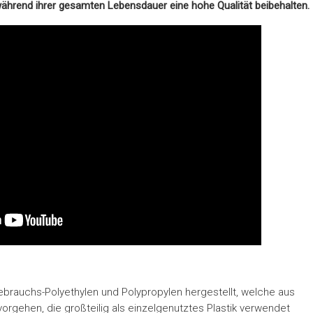
hrend ihrer gesamten Lebensdauer eine hohe Qualität beibehalten.
ebrauchs-Polyethylen und Polypropylen hergestellt, welche aus
rgehen, die großteilig als einzelgenutztes Plastik verwendet