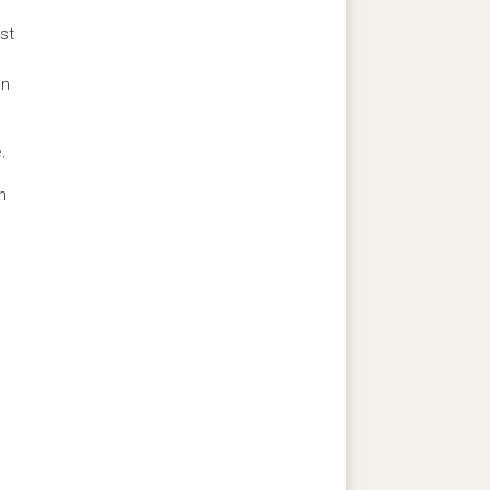
st
on
.
n