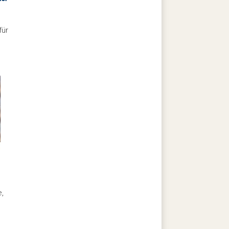
für
e,