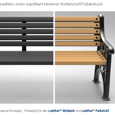
swählen, einen signifikant kleineren Kohlenstoff-Fußabdruck.
hwarze Enviropol-, Timberpol für den
Lowther™ Sitzbank
und
Lowther™ Parkstuhl