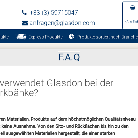
+33 (3) 59715047
anfragen@glasdon.com
*Alle Ein
i
ukte
Express Produkte
Produkte sortiert nach Branche
F.A.Q
 verwendet Glasdon bei der
arkbänke?
aren Materialien, Produkte auf dem höchstmöglichen Qualitätsniveau
t keine Ausnahme. Von den Sitz- und Rückflächen bis hin zu den
l ausgewählten Materialien hergestellt, die einer starken