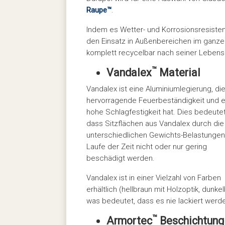
Raupe™
.
Indem es Wetter- und Korrosionsresistenz 
den Einsatz in Außenbereichen im ganzen
komplett recycelbar nach seiner Lebens
™
Vandalex
Material
Vandalex ist eine Aluminiumlegierung, di
hervorragende Feuerbeständigkeit und e
hohe Schlagfestigkeit hat. Dies bedeutet
dass Sitzflächen aus Vandalex durch die
unterschiedlichen Gewichts-Belastungen
Laufe der Zeit nicht oder nur gering
beschädigt werden.
Vandalex ist in einer Vielzahl von Farben
erhältlich (hellbraun mit Holzoptik, dunk
was bedeutet, dass es nie lackiert werden
™
Armortec
Beschichtung