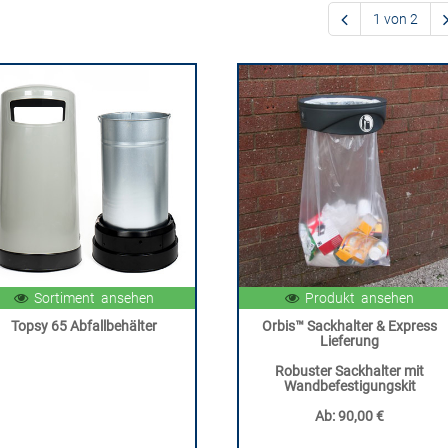
1 von 2
Sortiment ansehen
Produkt ansehen
Topsy 65 Abfallbehälter
Orbis™ Sackhalter & Express
Lieferung
Robuster Sackhalter mit
Wandbefestigungskit
Ab:
90,00 €