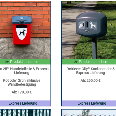
Produkt ansehen
Produkt ansehen
do 25™ Hundetoilette & Express
Retriever City™ Sackspender &
Lieferung
Express Lieferung
Rot oder Grün inklusive
Ab:
290,00 €
Wandbefestigung
Ab:
170,00 €
Express Lieferung
Express Lieferung