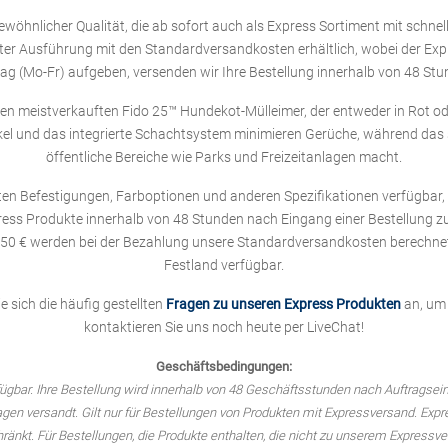
wöhnlicher Qualität, die ab sofort auch als Express Sortiment mit schn
mmter Ausführung mit den Standardversandkosten erhältlich, wobei der Ex
tag (Mo-Fr) aufgeben, versenden wir Ihre Bestellung innerhalb von 48 St
n meistverkauften Fido 25™ Hundekot-Mülleimer, der entweder in Rot ode
kel und das integrierte Schachtsystem minimieren Gerüche, während das s
öffentliche Bereiche wie Parks und Freizeitanlagen macht.
n Befestigungen, Farboptionen und anderen Spezifikationen verfügbar, s
ess Produkte innerhalb von 48 Stunden nach Eingang einer Bestellung z
 250 € werden bei der Bezahlung unsere Standardversandkosten berechnet
Festland verfügbar.
 sich die häufig gestellten
Fragen zu unseren Express Produkten
an, um 
kontaktieren Sie uns noch heute per LiveChat!
Geschäftsbedingungen:
rfügbar. Ihre Bestellung wird innerhalb von 48 Geschäftsstunden nach Auftragsei
en versandt. Gilt nur für Bestellungen von Produkten mit Expressversand. Expr
ränkt. Für Bestellungen, die Produkte enthalten, die nicht zu unserem Expressv