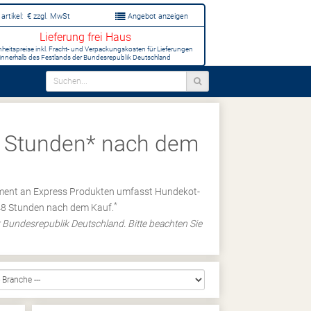
artikel:
€
zzgl. MwSt
Angebot anzeigen
Lieferung frei Haus
inheitspreise inkl. Fracht- und Verpackungskosten für Lieferungen
innerhalb des Festlands der Bundesrepublik Deutschland
48 Stunden* nach dem
iment an Express Produkten umfasst Hundekot-
*
 48 Stunden nach dem Kauf.
 Bundesrepublik Deutschland. Bitte beachten Sie