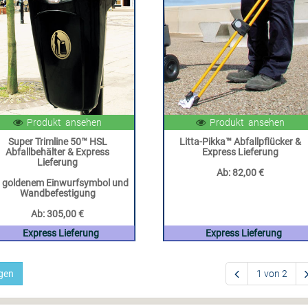
Produkt ansehen
Produkt ansehen
Super Trimline 50™ HSL
Litta-Pikka™ Abfallpflücker &
Abfallbehälter & Express
Express Lieferung
Lieferung
Ab:
82,00 €
t goldenem Einwurfsymbol und
Wandbefestigung
Ab:
305,00 €
Express Lieferung
Express Lieferung
igen
1 von 2