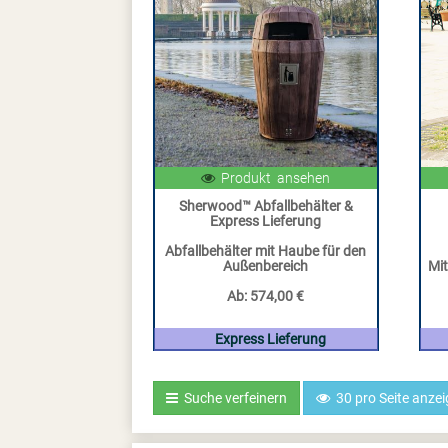
Produkt ansehen
Sherwood™ Abfallbehälter &
Express Lieferung
Abfallbehälter mit Haube für den
Außenbereich
Mi
Ab:
574,00 €
Express Lieferung
Suche verfeinern
30 pro Seite anze