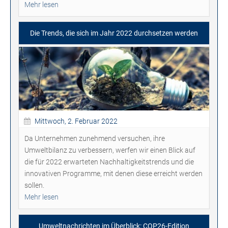
Mehr lesen
Die Trends, die sich im Jahr 2022 durchsetzen werden
Mittwoch, 2. Februar 2022
Da Unternehmen zunehmend versuchen, ihre
Umweltbilanz zu verbessern, werfen wir einen Blick auf
die für 2022 erwarteten Nachhaltigkeitstrends und die
innovativen Programme, mit denen diese erreicht werden
sollen.
Mehr lesen
Umweltnachrichten im Überblick: COP26-Edition