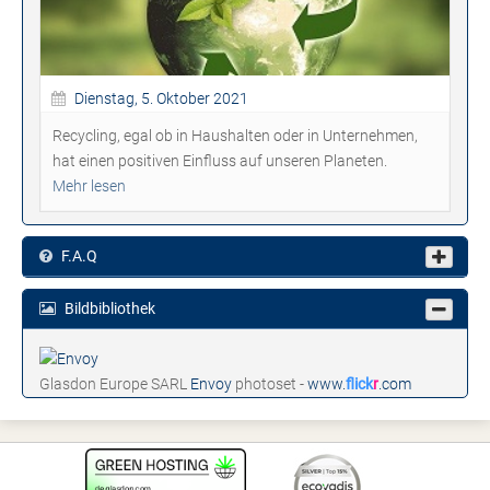
Dienstag, 5. Oktober 2021
Recycling, egal ob in Haushalten oder in Unternehmen,
hat einen positiven Einfluss auf unseren Planeten.
Mehr lesen
F.A.Q
Bildbibliothek
Glasdon Europe SARL
Envoy
photoset -
www.
flick
r
.com