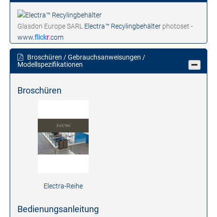
Glasdon Europe SARL
Electra™ Recylingbehälter
photoset -
www.
flick
r
.com
Broschüren / Gebrauchsanweisungen /
Modellspezifikationen
Broschüren
Electra-Reihe
Bedienungsanleitung