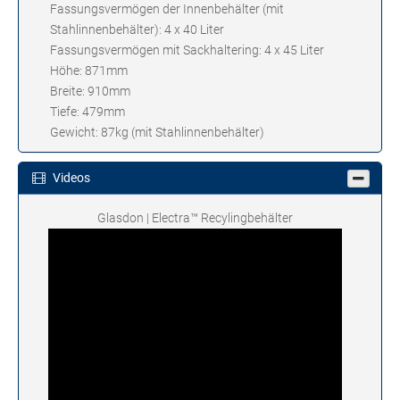
Fassungsvermögen der Innenbehälter (mit
Stahlinnenbehälter): 4 x 40 Liter
Fassungsvermögen mit Sackhaltering: 4 x 45 Liter
Höhe: 871mm
Breite: 910mm
Tiefe: 479mm
Gewicht: 87kg (mit Stahlinnenbehälter)
Videos
Glasdon | Electra™ Recylingbehälter