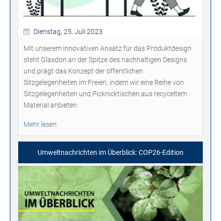
Dienstag, 25. Juli 2023
Mit unserem innovativen Ansatz für das Produktdesign
steht Glasdon an der Spitze des nachhaltigen Designs
und prägt das Konzept der öffentlichen
Sitzgelegenheiten im Freien, indem wir eine Reihe von
Sitzgelegenheiten und Picknicktischen aus recyceltem
Material anbieten.
Mehr lesen
Umweltnachrichten im Überblick: COP26-Edition