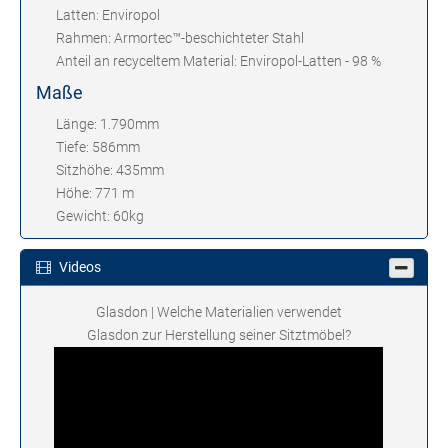
Latten: Enviropol
Rahmen: Armortec™-beschichteter Stahl
Anteil an recyceltem Material: Enviropol-Latten - 98 %
Maße
Länge: 1.790mm
Tiefe: 586mm
Sitzhöhe: 435mm
Höhe: 771 m
Gewicht: 60kg
Videos
Glasdon | Welche Materialien verwendet
Glasdon zur Herstellung seiner Sitztmöbel?