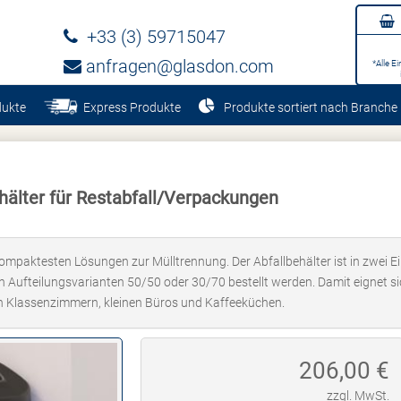
+33 (3) 59715047
anfragen@glasdon.com
*Alle E
dukte
Express Produkte
Produkte sortiert nach Branche
älter für Restabfall/Verpackungen
ompaktesten Lösungen zur Mülltrennung. Der Abfallbehälter ist in zwei Ei
 Aufteilungsvarianten 50/50 oder 30/70 bestellt werden. Damit eignet s
in Klassenzimmern, kleinen Büros und Kaffeeküchen.
206,00
€
zzgl. MwSt.