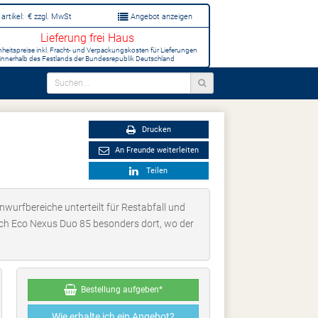
artikel:
€
zzgl. MwSt
Angebot anzeigen
Lieferung frei Haus
inheitspreise inkl. Fracht- und Verpackungskosten für Lieferungen
innerhalb des Festlands der Bundesrepublik Deutschland
Drucken
An Freunde weiterleiten
Teilen
nwurfbereiche unterteilt für Restabfall und
ich Eco Nexus Duo 85 besonders dort, wo der
Bestellung aufgeben*
Wie erhalte ich ein Angebot?