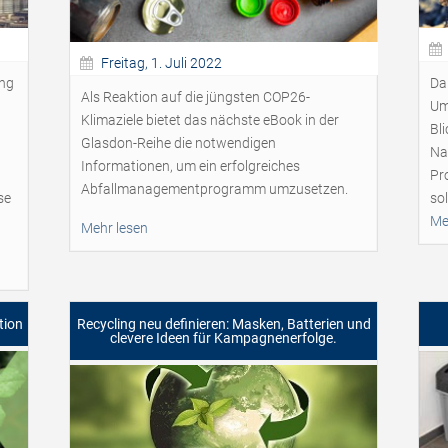
Freitag, 1. Juli 2022
ung
Da
Als Reaktion auf die jüngsten COP26-
Um
Klimaziele bietet das nächste eBook in der
Bl
Glasdon-Reihe die notwendigen
Na
Informationen, um ein erfolgreiches
Pr
Abfallmanagementprogramm umzusetzen.
se
sol
Me
Mehr lesen
tion
Recycling neu definieren: Masken, Batterien und
clevere Ideen für Kampagnenerfolge.