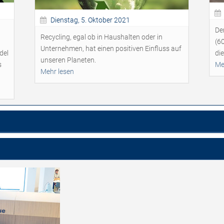
Dienstag, 5. Oktober 2021
De
Recycling, egal ob in Haushalten oder in
d
(60
Unternehmen, hat einen positiven Einfluss auf
del
die
unseren Planeten.
s
Me
Mehr lesen