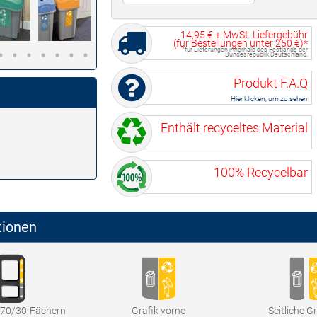
14,95 €
+ MwSt. Liefergebühr
(für Bestellungen unter
250 €
)*
*für Lieferungen innerhalb des Festlands der
Bundesrepublik Deutschland.
Produkt F.A.Q
Hier klicken, um zu sehen
Enthält recyceltes Material
100% Recycelbar
tionen
t 70/30-Fächern
Grafik vorne
Seitliche G