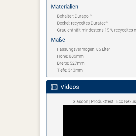
Materialien
Behälter: Durapol™
Deckel: recyceltes Duratec™
Grau enthält mindestens 15 % recyceltes m
Maße
Fassungsvermögen: 85 Liter
Höhe: 886mm
Breite: 527mm
Tiefe: 343mm
Videos
Glasdon | Produkttest | Eco Nexu