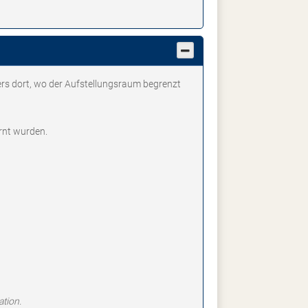
ers dort, wo der Aufstellungsraum begrenzt
rnt wurden.
ation.