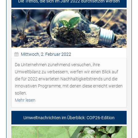
Die Trends, die sich im Jahr 2022 durchsetzen werden
Mittwoch, 2. Februar 2022
Da Unternehmen zunehmend versuchen, ihre
Umweltbilanz zu verbessern, werfen wir einen Blick auf
die für 2022 erwarteten Nachhaltigkeitstrends und die
innovativen Programme, mit denen diese erreicht werden
sollen.
Mehr lesen
Umweltnachrichten im Überblick: COP26-Edition