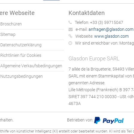
ere Webseite
Kontaktdaten
Telefon:
+33 (3) 59715047
Broschüren
e-mail:
anfragen@glasdon.com
Sitemap
Webseite:
www.glasdon.com
Wir sind erreichbar von:
Montag b
Datenschutzerklärung
Richtlinien für Cookies
Glasdon Europe SARL
Allgemeine Verkaufsbedingungen
7 allée de la Briqueterie, 59493 Vil
SARL mit einem Stammkapital von
Nutzungsbedingungen
genannten Adresse.
Lille Métropole (Frankreich) B 397 
SIRET 397 744 210 00030 - USt.-IdN
4673A
halten.
Betrieben von:
hilfe von künstlicher Intelligenz (KI) erstellt oder bearbeitet wurden. KI wird als Tei