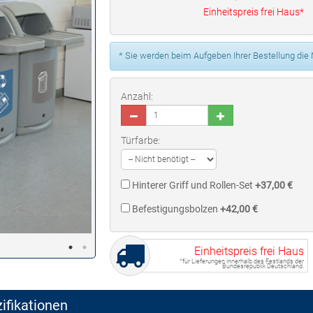
Einheitspreis frei Haus*
* Sie werden beim Aufgeben Ihrer Bestellung die
Anzahl:
Türfarbe:
Hinterer Griff und Rollen-Set
+37,00 €
Befestigungsbolzen
+42,00 €
Einheitspreis frei Haus
*für Lieferungen innerhalb des Festlands der
Bundesrepublik Deutschland.
ifikationen