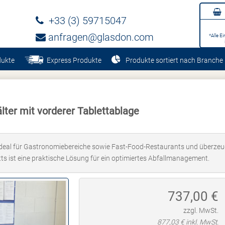
+33 (3) 59715047
anfragen@glasdon.com
*Alle E
dukte
Express Produkte
Produkte sortiert nach Branche
ter mit vorderer Tablettablage
eal für Gastronomiebereiche sowie Fast-Food-Restaurants und überzeugt 
ts ist eine praktische Lösung für ein optimiertes Abfallmanagement.
737,00
€
zzgl. MwSt.
877,03
€ inkl. MwSt.