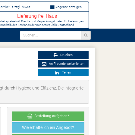
artikel:
€
zzgl. MwSt
Angebot anzeigen
Lieferung frei Haus
inheitspreise inkl. Fracht- und Verpackungskosten für Lieferungen
innerhalb des Festlands der Bundesrepublik Deutschland
Drucken
An Freunde weiterleiten
Teilen
durch Hygiene und Effizienz. Die integrierte
Bestellung aufgeben*
Wie erhalte ich ein Angebot?